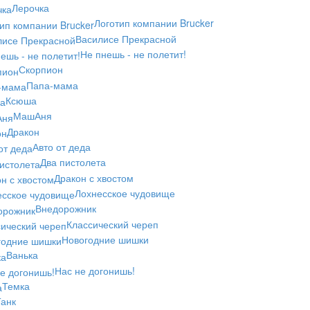
Лерочка
Логотип компании Brucker
Василисе Прекрасной
Не пнешь - не полетит!
Скорпион
Папа-мама
Ксюша
МашАня
Дракон
Авто от деда
Два пистолета
Дракон с хвостом
Лохнесское чудовище
Внедорожник
Классический череп
Новогодние шишки
Ванька
Нас не догонишь!
Темка
анк