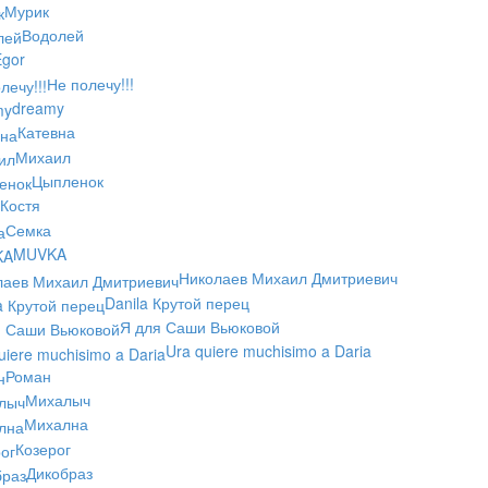
Мурик
Водолей
gor
Не полечу!!!
dreamy
Катевна
Михаил
Цыпленок
Костя
Семка
MUVKA
Николаев Михаил Дмитриевич
Danila Крутой перец
Я для Саши Вьюковой
Ura quiere muchisimo a Daria
Роман
Михалыч
Михална
Козерог
Дикобраз