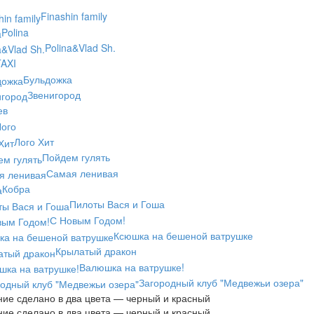
Finashin family
Polina
Polina&Vlad Sh.
AXI
Бульдожка
Звенигород
ев
ого
Лого Хит
Пойдем гулять
Самая ленивая
Кобра
Пилоты Вася и Гоша
С Новым Годом!
Ксюшка на бешеной ватрушке
Крылатый дракон
Валюшка на ватрушке!
Загородный клуб "Медвежьи озера"
ие сделано в два цвета — черный и красный
ие сделано в два цвета — черный и красный