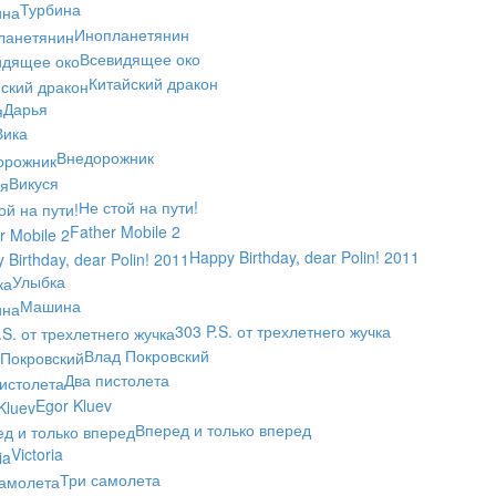
Турбина
Инопланетянин
Всевидящее око
Китайский дракон
Дарья
Вика
Внедорожник
Викуся
Не стой на пути!
Father Mobile 2
Happy Birthday, dear Polin! 2011
Улыбка
Машина
303 P.S. от трехлетнего жучка
Влад Покровский
Два пистолета
Egor Kluev
Вперед и только вперед
Victoria
Три самолета