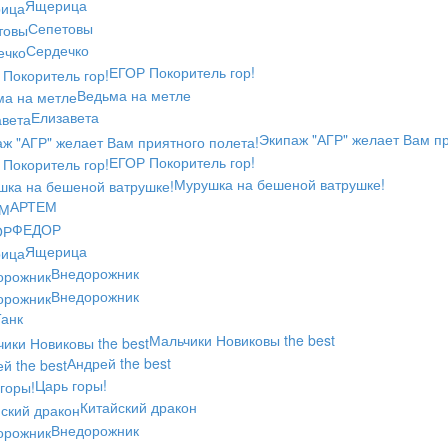
Ящерица
Сепетовы
Сердечко
ЕГОР Покоритель гор!
Ведьма на метле
Елизавета
Экипаж "АГР" желает Вам пр
ЕГОР Покоритель гор!
Мурушка на бешеной ватрушке!
АРТЕМ
ФЕДОР
Ящерица
Внедорожник
Внедорожник
анк
Мальчики Новиковы the best
Андрей the best
Царь горы!
Китайский дракон
Внедорожник