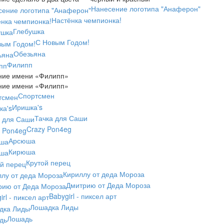
Нанесение логотипа "Анаферон"
Настёнка чемпионка!
Глебушка
С Новым Годом!
Обезьяна
Филипп
ние имени
«
Филипп»
ние имени
«
Филипп»
Спортсмен
Иришка's
Тачка для Саши
Crazy Pon4eg
Арсюша
Кирюша
Крутой перец
Кириллу от деда Мороза
Дмитрию от Деда Мороза
Babygirl - пиксел арт
Лошадка Лиды
Лошадь