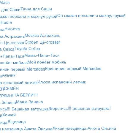
Мася
Тачка для Саши
Он сказал поехали и махнул рукой
Настя
Никитка
Москва Астрахань
Citroёn Це-crosser
Toyota Celica
Мама+Папа=Тася
Мой пон4ег мобиль
Кристинин первый Mercedes
Альчик
Илюха испанский летчик
СЕМЁН
НА БЕРЛИН!
Маша Зенина
Берегись!!! Бешеная ватрушка!
Хоккей
Ящерица
Лихая наездница Анюта Онсина